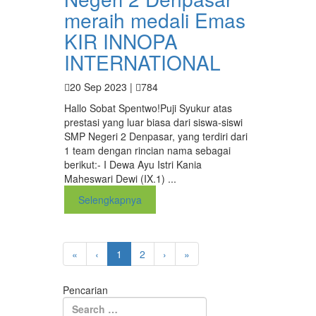
meraih medali Emas
KIR INNOPA
INTERNATIONAL
20 Sep 2023 |
784
Hallo Sobat Spentwo!Puji Syukur atas
prestasi yang luar biasa dari siswa-siswi
SMP Negeri 2 Denpasar, yang terdiri dari
1 team dengan rincian nama sebagai
berikut:- I Dewa Ayu Istri Kania
Maheswari Dewi (IX.1) ...
Selengkapnya
«
‹
1
2
›
»
Pencarian